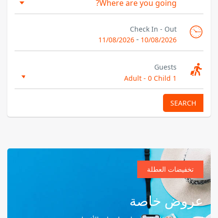
Check In - Out
-
11/08/2026
10/08/2026
Guests
-
0 Child
1 Adult
SEARCH
تخفيضات العطلة
عروض خاصة